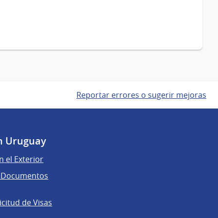
Reportar errores o sugerir mejoras
n Uruguay
n el Exterior
de Documentos
licitud de Visas