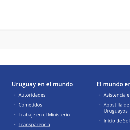
Uruguay en el mundo
El mundo e
Autoridades
Asistencia e
Cometidos
Apostilla 
Uruguayos
Trabaje en el Ministerio
Inicio de So
Transparencia