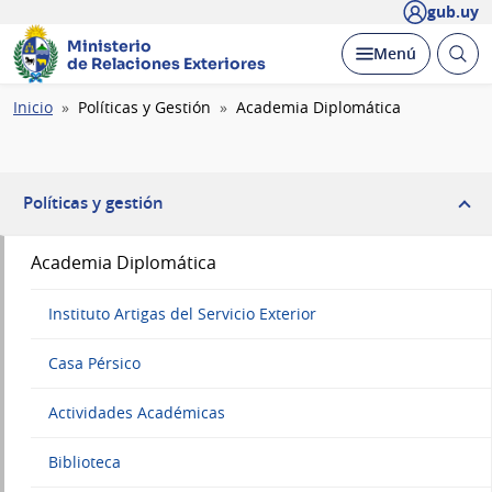
gub.uy
Ministerio
Abrir
Desplegar
Menú
de Relaciones Exteriores
busc
Ruta
Inicio
Políticas y Gestión
Academia Diplomática
de
navegación
Políticas y gestión
Academia Diplomática
Instituto Artigas del Servicio Exterior
Casa Pérsico
Actividades Académicas
Biblioteca