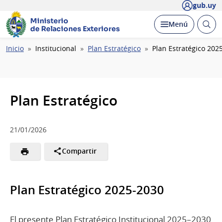
gub.uy
Ministerio
Abrir
Desplegar
Menú
de Relaciones Exteriores
busc
Ruta
Inicio
Institucional
Plan Estratégico
Plan Estratégico 202
de
navegación
Plan Estratégico
21/01/2026
Compartir
Plan Estratégico 2025-2030
El presente Plan Estratégico Institucional 2025–2030