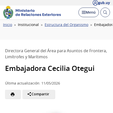
gub.uy
Ministerio
Abrir
Desplegar
Menú
de Relaciones Exteriores
busc
Ruta
Inicio
Institucional
Estructura del Organismo
Embajadora
de
navegación
Directora General del Área para Asuntos de Frontera,
Limítrofes y Marítimos
Embajadora Cecilia Otegui
Última actualización: 11/05/2026
Compartir