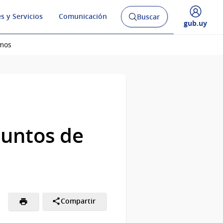
s y Servicios
Comunicación
Buscar
Abrir
Desplegar
gub.uy
buscador
menú
y
de
imos
suntos de
Compartir