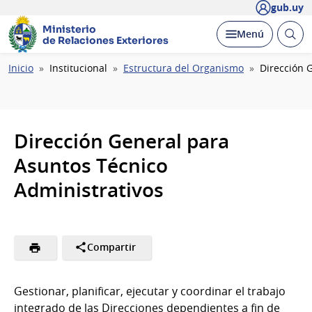
gub.uy
Ministerio
Abrir
Desplegar
Menú
de Relaciones Exteriores
busc
Ruta
Inicio
Institucional
Estructura del Organismo
Dirección 
de
navegación
Dirección General para
Asuntos Técnico
Administrativos
Compartir
Gestionar, planificar, ejecutar y coordinar el trabajo
integrado de las Direcciones dependientes a fin de