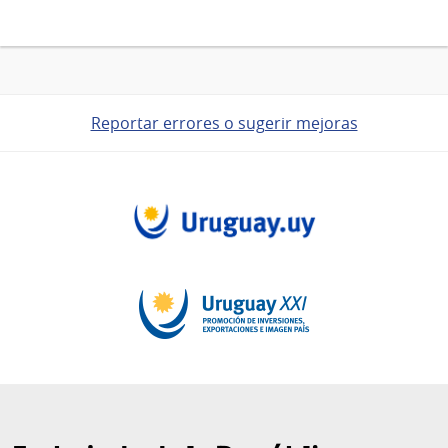
Reportar errores o sugerir mejoras
Pie
de
página