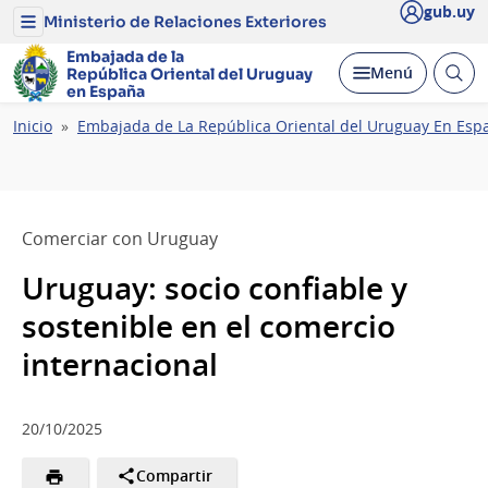
gub.uy
Ministerio de Relaciones Exteriores
Menú
del
Embajada de la
Ministerio
Abrir
Desplegar
Menú
República Oriental del Uruguay
de
busc
en España
Relaciones
Exteriores
Ruta
Inicio
Embajada de La República Oriental del Uruguay En Esp
de
navegación
Comerciar con Uruguay
Uruguay: socio confiable y
sostenible en el comercio
internacional
20/10/2025
Compartir