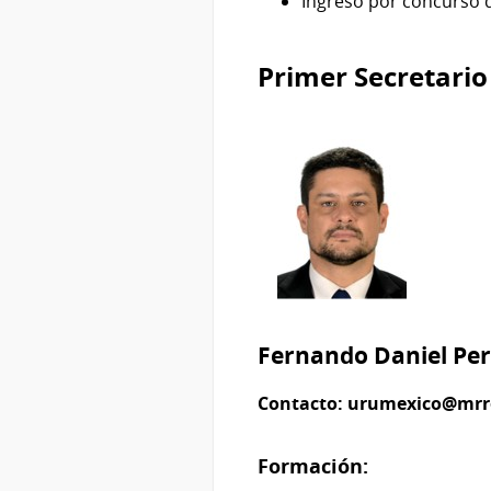
Ingreso por concurso de
Primer Secretari
Fernando Daniel Pe
Contacto:
urumexico@mrr
Formación: