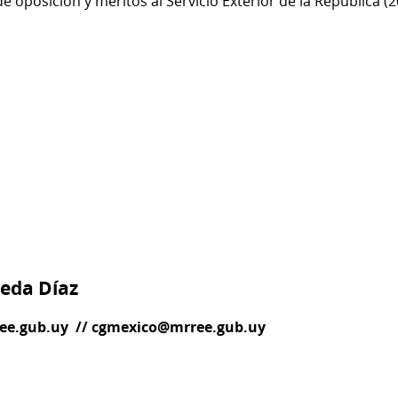
 oposición y méritos al Servicio Exterior de la República (
o
reda Díaz
ee.gub.uy
//
cgmexico@mrree.gub.uy