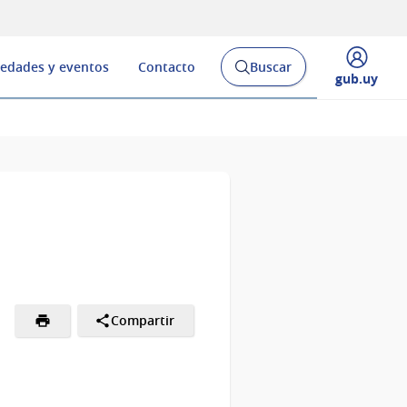
edades y eventos
Contacto
Buscar
Abrir
Desplegar
gub.uy
buscador
menú
y
de
Compartir