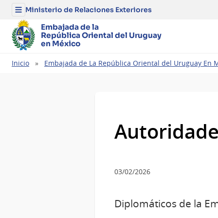
Ministerio de Relaciones Exteriores
Menú
del
Ministerio
Embajada de la
de
República Oriental del Uruguay
Relaciones
en México
Exteriores
Ruta
Inicio
Embajada de La República Oriental del Uruguay En 
de
navegación
Autoridade
03/02/2026
Diplomáticos de la E