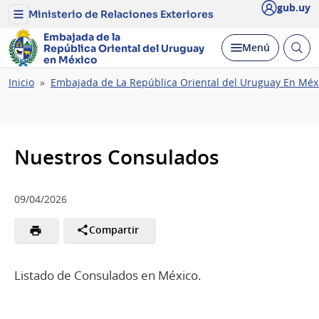
gub.uy
Ministerio de Relaciones Exteriores
Menú
del
Embajada de la
Ministerio
Abrir
Desplegar
Menú
República Oriental del Uruguay
de
busc
en México
Relaciones
Exteriores
Ruta
Inicio
Embajada de La República Oriental del Uruguay En Méx
de
navegación
Nuestros Consulados
09/04/2026
Compartir
Listado de Consulados en México.