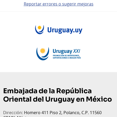
Reportar errores o sugerir mejoras
Pie
de
página
Embajada de la República
Oriental del Uruguay en México
Dirección:
Homero 411 Piso 2, Polanco, C.P. 11560