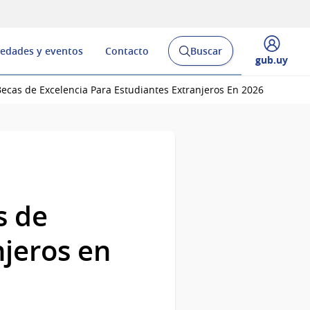
edades y eventos
Contacto
Buscar
Abrir
Desplegar
gub.uy
buscador
menú
y
de
ecas de Excelencia Para Estudiantes Extranjeros En 2026
s de
njeros en