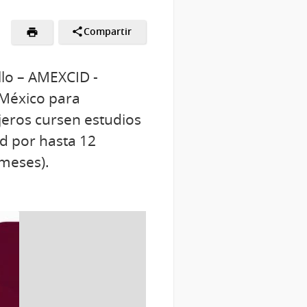
Compartir
llo – AMEXCID -
 México para
njeros cursen estudios
ad por hasta 12
 meses).