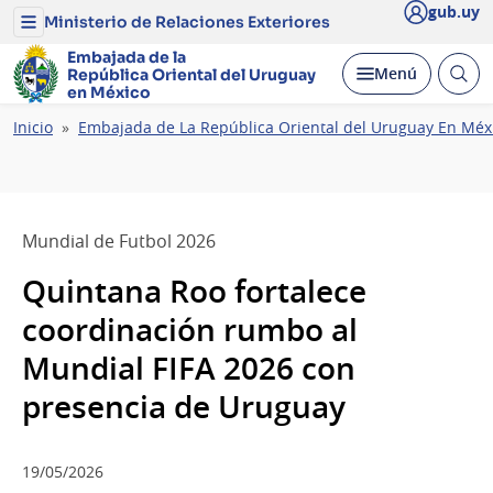
gub.uy
Ministerio de Relaciones Exteriores
Menú
del
Embajada de la
Ministerio
Abrir
Desplegar
Menú
República Oriental del Uruguay
de
busc
en México
Relaciones
Exteriores
Ruta
Inicio
Embajada de La República Oriental del Uruguay En Méx
de
navegación
Mundial de Futbol 2026
Quintana Roo fortalece
coordinación rumbo al
Mundial FIFA 2026 con
presencia de Uruguay
19/05/2026