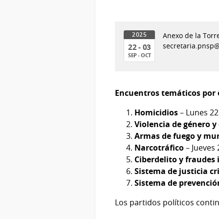
Anexo de la Torre
2025
secretaria.pnsp
22 - 03
SEP - OCT
22
al
03
Encuentros temáticos por e
de
Homicidios
– Lunes 22
Sep
Violencia de género y
del
Armas de fuego y mu
2025
Narcotráfico
– Jueves
Ciberdelito y fraudes
Sistema de justicia c
Sistema de prevención 
Los partidos políticos conti