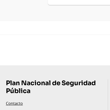
Pie
de
página
Plan Nacional de Seguridad
Pública
Contacto