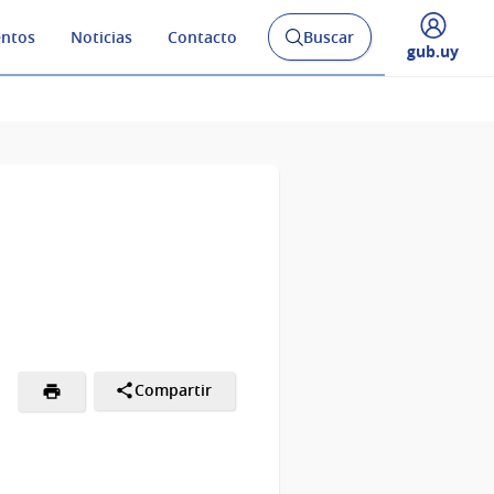
ntos
Noticias
Contacto
Buscar
Abrir
Desplegar
gub.uy
buscador
menú
y
de
Compartir