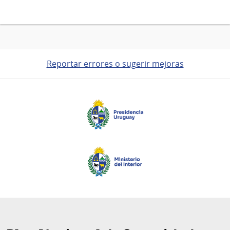
Reportar errores o sugerir mejoras
Pie
de
página