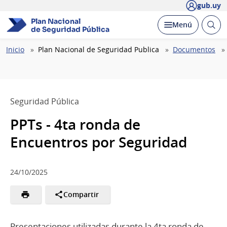
gub.uy
Plan Nacional
Abrir
Desplegar
Menú
de Seguridad Pública
busc
Ruta
Inicio
Plan Nacional de Seguridad Publica
Documentos
de
navegación
Seguridad Pública
PPTs - 4ta ronda de
Encuentros por Seguridad
24/10/2025
Compartir
Presentaciones utilizadas durante la 4ta ronda de