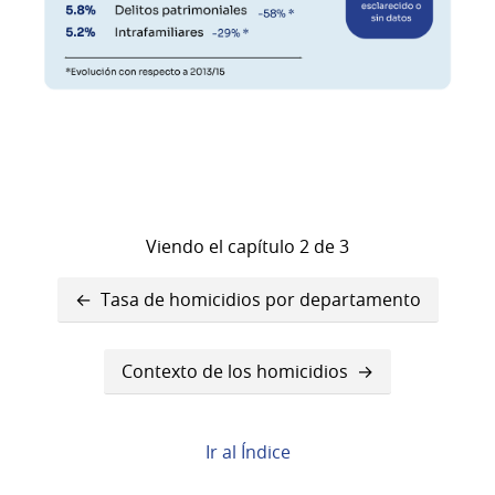
Viendo el capítulo 2 de 3
Enlaces
Tasa de homicidios por departamento
transversales
de
Contexto de los homicidios
Book
para
Ir al Índice
La