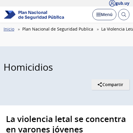
gub.uy
Plan Nacional
Abrir
Desplegar
Menú
de Seguridad Pública
busc
Ruta
Inicio
Plan Nacional de Seguridad Publica
La Violencia Le
de
navegación
Homicidios
Compartir
La violencia letal se concentra
en varones jóvenes