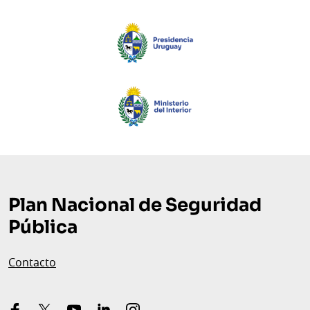
Pie
de
página
Plan Nacional de Seguridad
Pública
Contacto
facebook
x-
youtube
linkedin
instagram