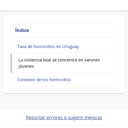
violencia
letal
se
Índice
concentra
en
Tasa de homicidios en Uruguay
varones
La violencia letal se concentra en varones
jóvenes
jóvenes
Contexto de los homicidios
Reportar errores o sugerir mejoras