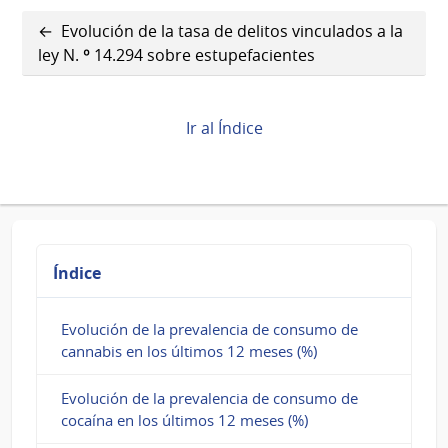
Enlaces
Evolución de la tasa de delitos vinculados a la
transversales
ley N. º 14.294 sobre estupefacientes
de
Book
Ir al Índice
para
Principales
mercados
de
Índice
drogas
Evolución de la prevalencia de consumo de
en
cannabis en los últimos 12 meses (%)
Uruguay
Evolución de la prevalencia de consumo de
cocaína en los últimos 12 meses (%)