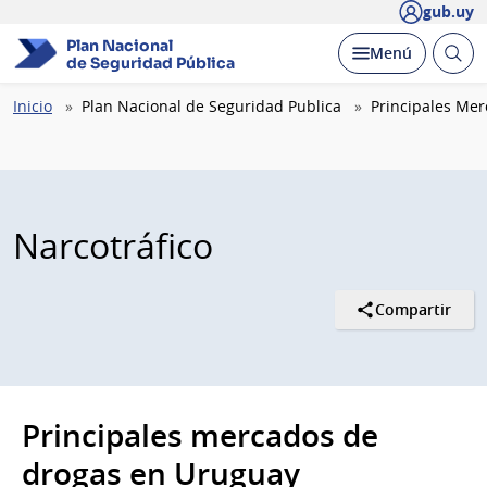
gub.uy
Plan Nacional
Abrir
Desplegar
Menú
de Seguridad Pública
busc
Ruta
Inicio
Plan Nacional de Seguridad Publica
Principales Me
de
navegación
Narcotráfico
Compartir
Principales mercados de
drogas en Uruguay