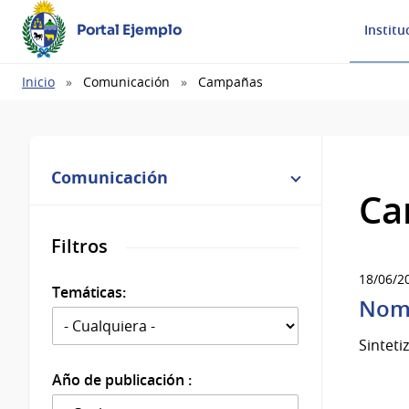
Portal Ejemplo
Institu
Ruta
Inicio
Comunicación
Campañas
de
navegación
Comunicación
Ca
Filtros
18/06/2
Temáticas:
Nomb
Sinteti
Año de publicación :