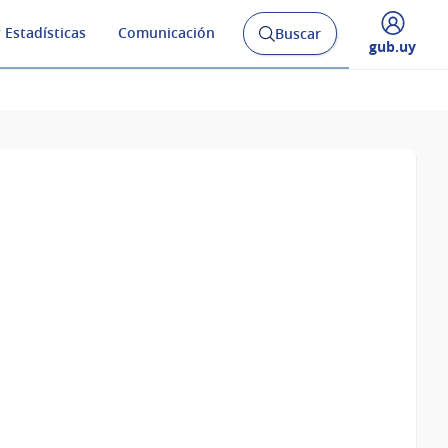
 Estadísticas
Comunicación
Buscar
Abrir
Desplegar
gub.uy
buscador
menú
y
de