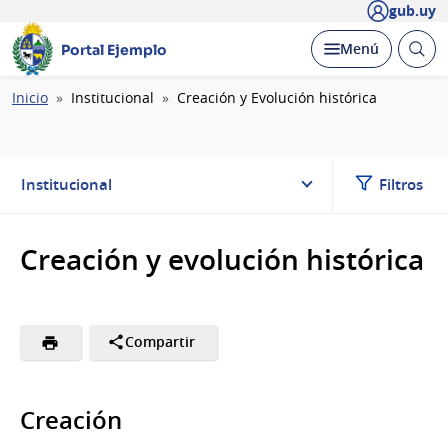
gub.uy
Abrir
Desplegar
Menú
Portal Ejemplo
busc
Ruta
Inicio
Institucional
Creación y Evolución histórica
de
navegación
Institucional
Filtros
Creación y evolución histórica
Compartir
Creación