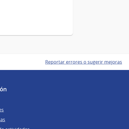
Reportar errores o sugerir mejoras
ión
es
ias