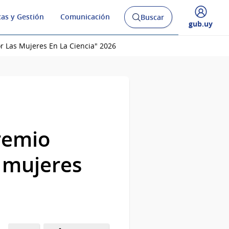
cas y Gestión
Comunicación
Buscar
Abrir
Desplegar
gub.uy
buscador
menú
y
de
r Las Mujeres En La Ciencia" 2026
remio
 mujeres