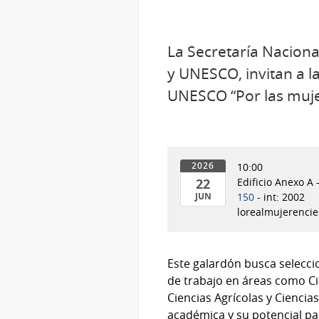
La Secretaría Nacional
y UNESCO, invitan a l
UNESCO “Por las mujer
10:00
2026
22
Edificio Anexo A 
JUN
150
- int: 2002
lorealmujerenci
22
de
Jun
Este galardón busca selecci
del
de trabajo en áreas como Cie
2026
Ciencias Agrícolas y Cienci
académica y su potencial pa