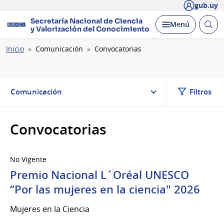
gub.uy
Secretaría Nacional de Ciencia
Abrir
Desplegar
Menú
y Valorización del Conocimiento
busc
Ruta
Inicio
Comunicación
Convocatorias
de
navegación
Comunicación
Filtros
Convocatorias
No Vigente
Premio Nacional L´Oréal UNESCO
“Por las mujeres en la ciencia" 2026
Mujeres en la Ciencia