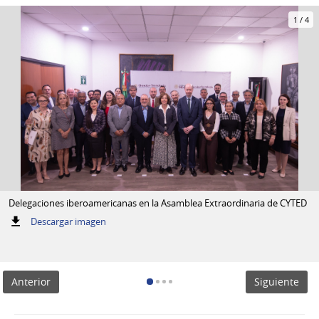
1
/
4
Delegaciones iberoamericanas en la Asamblea Extraordinaria de CYTED
:
Descargar imagen
Delegaciones
iberoamericanas
en
la
Anterior
Siguiente
Asamblea
Extraordinaria
de