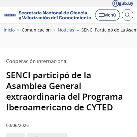
gub.uy
Secretaría Nacional de Ciencia
Abrir
Desplegar
Menú
y Valorización del Conocimiento
busc
Ruta
Inicio
Comunicación
Noticias
SENCI Participó de La Asa
de
navegación
Cooperación internacional
SENCI participó de la
Asamblea General
extraordinaria del Programa
Iberoamericano de CYTED
03/06/2026