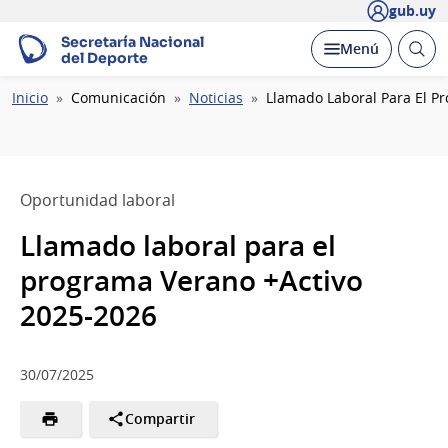
gub.uy
Secretaría Nacional
Abrir
Desplegar
Menú
del Deporte
busc
Ruta
Inicio
Comunicación
Noticias
Llamado Laboral Para El P
de
navegación
Oportunidad laboral
Llamado laboral para el
programa Verano +Activo
2025-2026
30/07/2025
Compartir