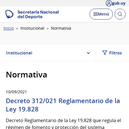
gub.uy
Secretaría Nacional
Abrir
Desplegar
Menú
del Deporte
busc
Ruta
Inicio
Institucional
Normativa
de
navegación
Institucional
Filtros
Normativa
10/09/2021
Decreto 312/021 Reglamentario de la
Ley 19.828
Decreto Reglamentario de la Ley 19.828 que regula el
régimen de fomento y protección del sistema