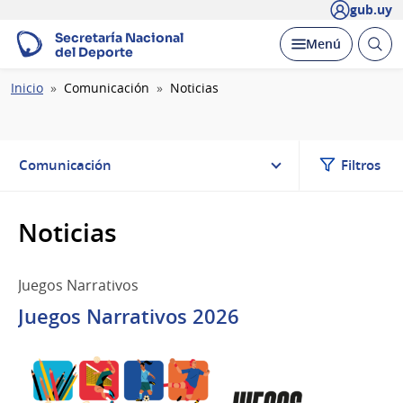
gub.uy
Secretaría Nacional
Abrir
Desplegar
Menú
del Deporte
busc
Ruta
Inicio
Comunicación
Noticias
de
navegación
Comunicación
Filtros
Noticias
Juegos Narrativos
Juegos Narrativos 2026