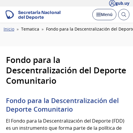
gub.uy
Secretaría Nacional
Abrir
Desplegar
Menú
del Deporte
busc
Ruta
Inicio
Tematica
Fondo para la Descentralización del Depor
de
navegación
Fondo para la
Descentralización del Deporte
Comunitario
Fondo para la Descentralización del
Deporte Comunitario
El Fondo para la Descentralización del Deporte (FDD)
es un instrumento que forma parte de la política de