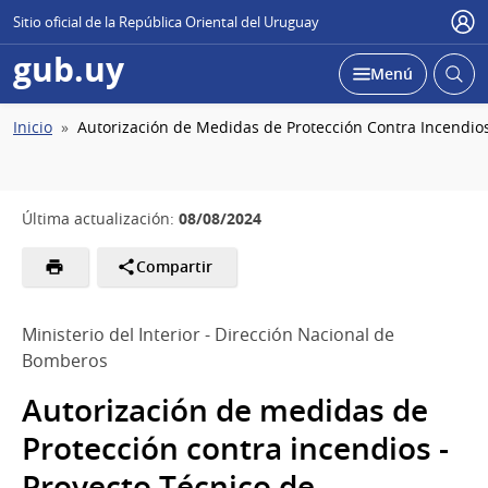
Sitio oficial de la República Oriental del Uruguay
Usu
gub.uy
Abrir
Desplegar
Menú
busc
Ruta
Inicio
Autorización de Medidas de Protección Contra Incendios 
de
navegación
08/08/2024
Última actualización:
Compartir
Ministerio del Interior - Dirección Nacional de
Bomberos
Autorización de medidas de
Protección contra incendios -
Proyecto Técnico de