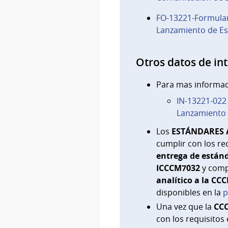
FO-13221-Formular
Lanzamiento de Es
Otros datos de in
Para mas informaci
IN-13221-022 
Lanzamiento 
Los
ESTÁNDARES 
cumplir con los re
entrega de estánd
ICCCM7032
y comp
analítico a la CC
disponibles en la
p
Una vez que la
CC
con los requisitos