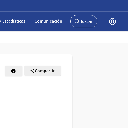
 Estadísticas
Comunicación
Buscar
Abrir
Acceso
buscador
Gub.u
y
Compartir