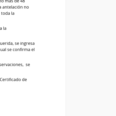
 no más de 48
a antelación no
 toda la
a la
querida, se ingresa
ual se confirma el
bservaciones, se
Certificado de