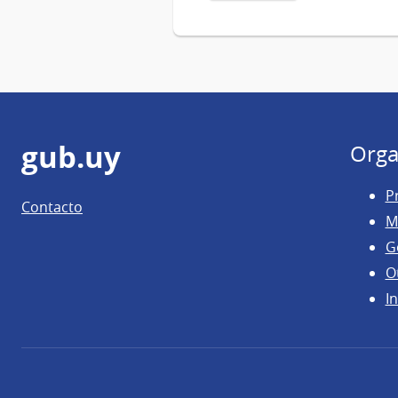
Pie
gub.uy
Orga
de
P
Contacto
página
M
G
O
In