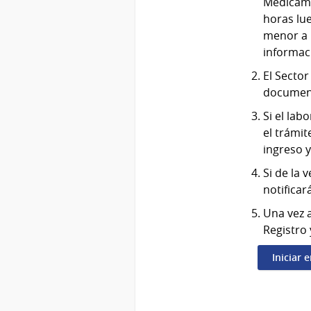
Medicam
horas lue
menor a 
informac
El Secto
documen
Si el lab
el trámit
ingreso y
Si de la 
notifica
Una vez a
Registro
Iniciar 