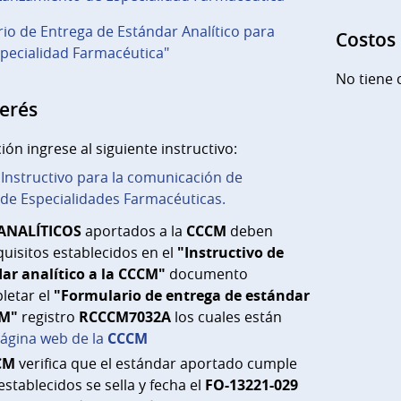
io de Entrega de Estándar Analítico para
Costos
pecialidad Farmacéutica"
No tiene 
terés
ón ingrese al siguiente instructivo:
Instructivo para la comunicación de
de Especialidades Farmacéuticas.
ANALÍTICOS
aportados a la
CCCM
deben
quisitos establecidos en el
"Instructivo de
ar analítico a la CCCM"
documento
letar el
"Formulario de entrega de estándar
CM"
registro
RCCCM7032A
los cuales están
ágina web de la
CCCM
CM
verifica que el estándar aportado cumple
 establecidos se
sella y fecha el
FO-13221-029