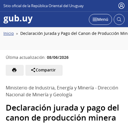
Sitio oficial de la República Oriental del Uruguay
Usu
gub.uy
Abrir
Desplegar
Menú
busc
Ruta
Inicio
Declaración Jurada y Pago del Canon de Producción Min
de
navegación
08/06/2026
Última actualización:
Compartir
Ministerio de Industria, Energía y Minería - Dirección
Nacional de Minería y Geología
Declaración jurada y pago del
canon de producción minera