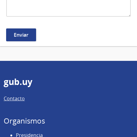
Pie
gub.uy
de
Contacto
página
Organismos
Presidencia