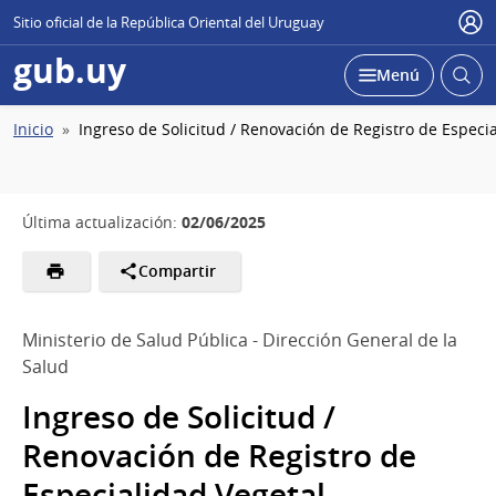
Sitio oficial de la República Oriental del Uruguay
Usu
gub.uy
Abrir
Desplegar
Menú
busc
Ruta
Inicio
Ingreso de Solicitud / Renovación de Registro de Especi
de
navegación
02/06/2025
Última actualización:
Compartir
Ministerio de Salud Pública - Dirección General de la
Salud
Ingreso de Solicitud /
Renovación de Registro de
Especialidad Vegetal