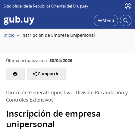
Sitio oficial de la República Oriental del Uruguay
Usu
gub.uy
Abrir
Desplegar
Menú
busc
Ruta
Inicio
Inscripción de Empresa Unipersonal
de
navegación
30/04/2026
Última actualización:
Compartir
Dirección General Impositiva - División Recaudación y
Controles Extensivos
Inscripción de empresa
unipersonal