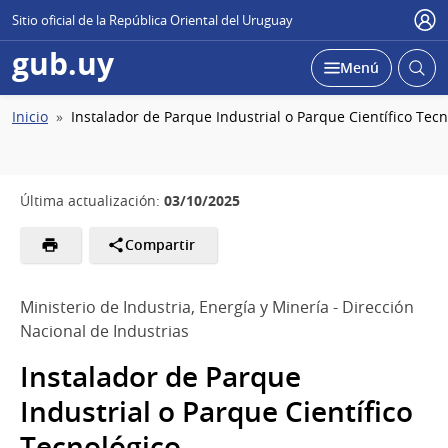
Sitio oficial de la República Oriental del Uruguay
Usu
gub.uy
Abrir
Desplegar
Menú
busc
Ruta
Inicio
Instalador de Parque Industrial o Parque Científico Tecn
de
navegación
03/10/2025
Última actualización:
Compartir
Ministerio de Industria, Energía y Minería - Dirección
Nacional de Industrias
Instalador de Parque
Industrial o Parque Científico
Tecnológico