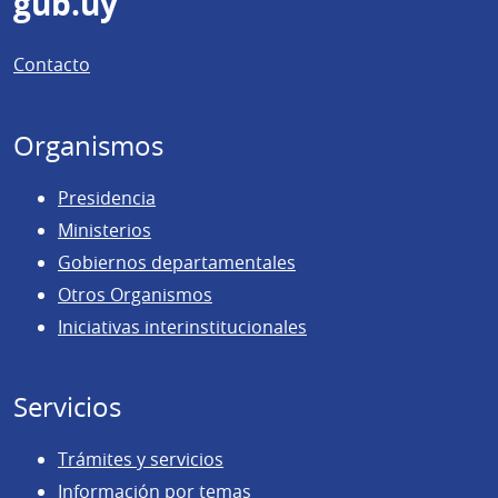
Pie
gub.uy
de
Contacto
página
Organismos
Presidencia
Ministerios
Gobiernos departamentales
Otros Organismos
Iniciativas interinstitucionales
Servicios
Trámites y servicios
Información por temas