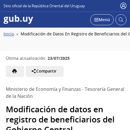
Sitio oficial de la República Oriental del Uruguay
Usu
gub.uy
Abrir
Desplegar
Menú
busc
Ruta
Inicio
Modificación de Datos En Registro de Beneficiarios del 
de
navegación
23/07/2025
Última actualización:
Compartir
Ministerio de Economía y Finanzas - Tesorería General
de la Nación
Modificación de datos en
registro de beneficiarios del
Gobierno Central