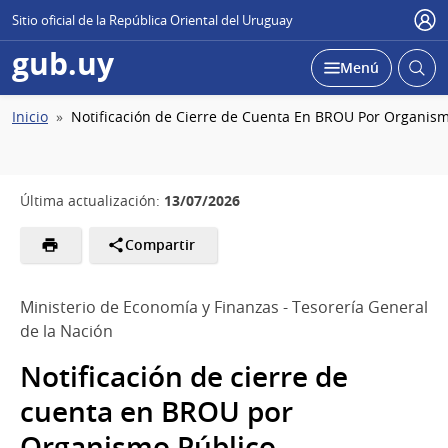
Sitio oficial de la República Oriental del Uruguay
Usu
gub.uy
Abrir
Desplegar
Menú
busc
Ruta
Inicio
Notificación de Cierre de Cuenta En BROU Por Organism
de
navegación
13/07/2026
Última actualización:
Compartir
Ministerio de Economía y Finanzas - Tesorería General
de la Nación
Notificación de cierre de
cuenta en BROU por
Organismo Público