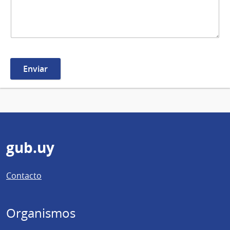
Pie
gub.uy
de
Contacto
página
Organismos