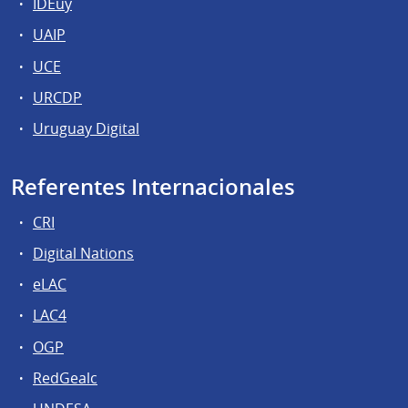
IDEuy
UAIP
UCE
URCDP
Uruguay Digital
Referentes Internacionales
CRI
Digital Nations
eLAC
LAC4
OGP
RedGealc