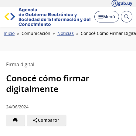
gub.uy
Agencia
de Gobierno Electrónico y
Abrir
Desplegar
Menú
Sociedad de la
Información y del
busc
Conocimiento
Ruta
Inicio
Comunicación
Noticias
Conocé Cómo Firmar Digit
de
navegación
Firma digital
Conocé cómo firmar
digitalmente
24/06/2024
Compartir