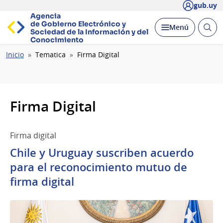
gub.uy
Agencia
de Gobierno Electrónico y
Abrir
Desplegar
Menú
Sociedad de la
Información y del
busc
Conocimiento
Ruta
Inicio
Tematica
Firma Digital
de
navegación
Firma Digital
Firma digital
Chile y Uruguay suscriben acuerdo
para el reconocimiento mutuo de
firma digital