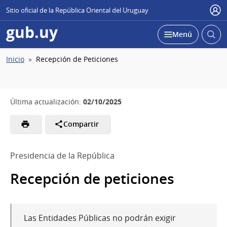
Sitio oficial de la República Oriental del Uruguay
Usu
gub.uy
Abrir
Desplegar
Menú
busc
Ruta
Inicio
Recepción de Peticiones
de
navegación
02/10/2025
Última actualización:
Compartir
Presidencia de la República
Recepción de peticiones
Las Entidades Públicas no podrán exigir