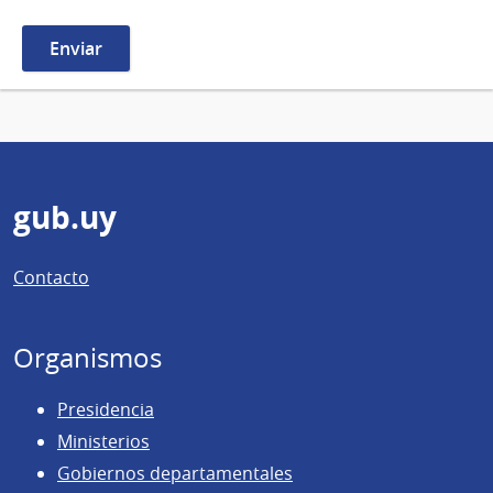
Pie
gub.uy
de
Contacto
página
Organismos
Presidencia
Ministerios
Gobiernos departamentales