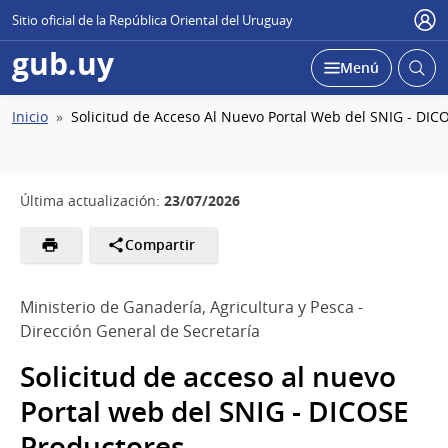
Sitio oficial de la República Oriental del Uruguay
Usu
gub.uy
Abrir
Desplegar
Menú
busc
Ruta
Inicio
Solicitud de Acceso Al Nuevo Portal Web del SNIG - DIC
de
navegación
23/07/2026
Última actualización:
Compartir
Ministerio de Ganadería, Agricultura y Pesca -
Dirección General de Secretaría
Solicitud de acceso al nuevo
Portal web del SNIG - DICOSE
Productores