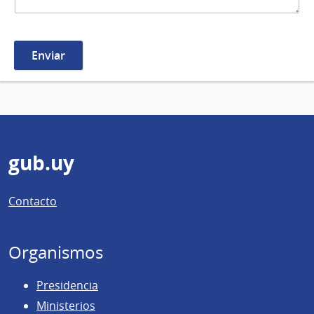
Pie
gub.uy
de
Contacto
página
Organismos
Presidencia
Ministerios