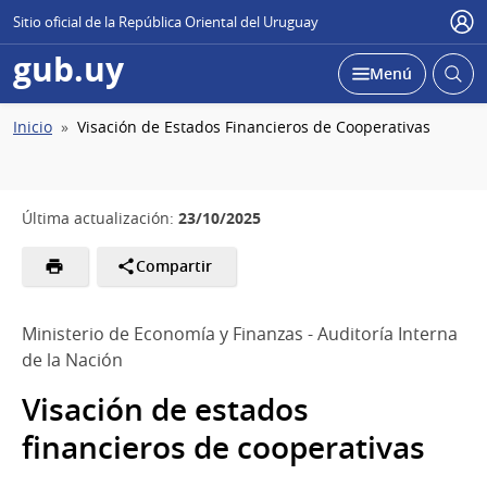
Sitio oficial de la República Oriental del Uruguay
Usu
gub.uy
Abrir
Desplegar
Menú
busc
Ruta
Inicio
Visación de Estados Financieros de Cooperativas
de
navegación
23/10/2025
Última actualización:
Compartir
Ministerio de Economía y Finanzas - Auditoría Interna
de la Nación
Visación de estados
financieros de cooperativas