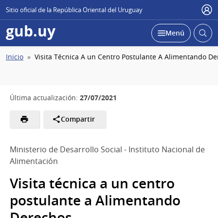
Sitio oficial de la República Oriental del Uruguay
Usu
gub.uy
Abrir
Desplegar
Menú
busc
Ruta
Inicio
Visita Técnica A un Centro Postulante A Alimentando D
de
navegación
27/07/2021
Última actualización:
Compartir
Ministerio de Desarrollo Social - Instituto Nacional de
Alimentación
Visita técnica a un centro
postulante a Alimentando
Derechos