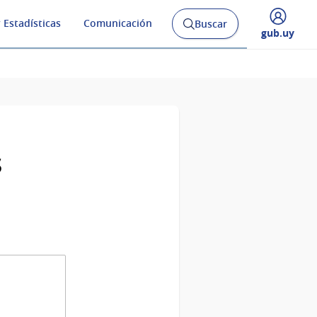
 Estadísticas
Comunicación
Buscar
Abrir
Desplegar
gub.uy
buscador
menú
y
de
s