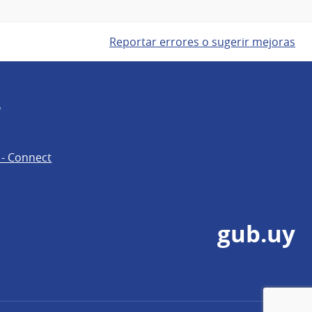
Reportar errores o sugerir mejoras
e
 - Connect
gub.uy