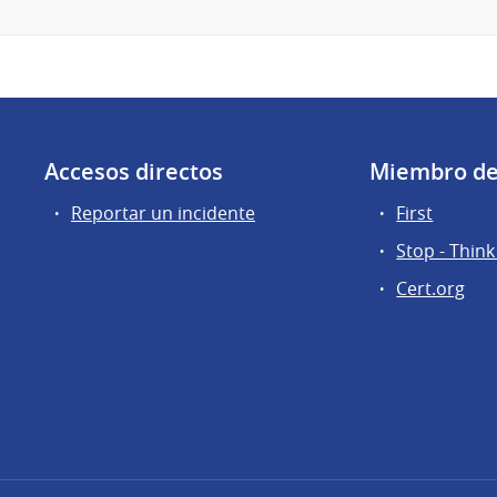
Accesos directos
Miembro d
Reportar un incidente
First
Stop - Think
Cert.org