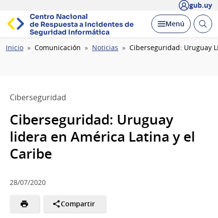
gub.uy
Centro Nacional
Abrir
Desplegar
Menú
de Respuesta a Incidentes
de
busc
Seguridad Informática
Ruta
Inicio
Comunicación
Noticias
Ciberseguridad: Uruguay Li
de
navegación
Ciberseguridad
Ciberseguridad: Uruguay
lidera en América Latina y el
Caribe
28/07/2020
Compartir