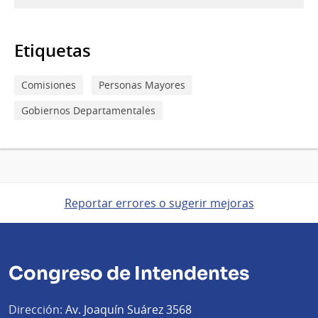
13
de
Feb
Etiquetas
del
2026
Comisiones
Personas Mayores
Gobiernos Departamentales
Reportar errores o sugerir mejoras
Congreso de Intendentes
Dirección:
Av. Joaquín Suárez 3568