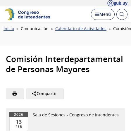
gub.uy
Congreso
Abrir
Desplegar
Menú
de Intendentes
busc
Ruta
Inicio
Comunicación
Calendario de Actividades
Comisión
de
navegación
Comisión Interdepartamental
de Personas Mayores
Compartir
Sala de Sesiones - Congreso de Intendentes
2026
13
FEB