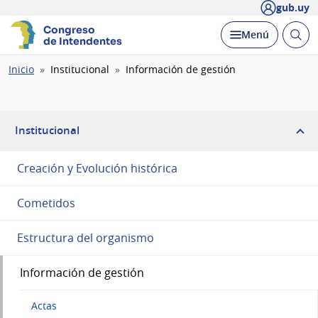
gub.uy
Congreso
Abrir
Desplegar
Menú
de Intendentes
busc
Ruta
Inicio
Institucional
Información de gestión
de
navegación
Institucional
Creación y Evolución histórica
Cometidos
Estructura del organismo
Información de gestión
Actas