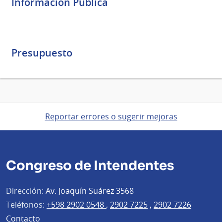
Información Pública
Presupuesto
Reportar errores o sugerir mejoras
Congreso de Intendentes
Dirección:
Av. Joaquín Suárez 3568
Teléfonos:
+598 2902 0548
,
2902 7225
,
2902 7226
Contacto