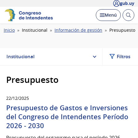
gub.uy
Congreso
Abrir
Desplegar
Menú
de Intendentes
busc
Ruta
Inicio
Institucional
Información de gestión
Presupuesto
de
navegación
Institucional
Filtros
Presupuesto
22/12/2025
Presupuesto de Gastos e Inversiones
del Congreso de Intendentes Período
2026 - 2030
Presupuesto del organismo para el período 2026-