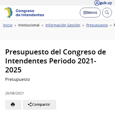
gub.uy
Congreso
Abrir
Desplegar
Menú
de Intendentes
busc
Ruta
Inicio
Institucional
Información Gestión
Presupuesto
de
navegación
Presupuesto del Congreso de
Intendentes Periodo 2021-
2025
Presupuesto
26/08/2021
Compartir