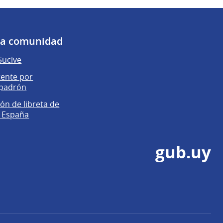
 la comunidad
Sucive
tente por
 padrón
n de libreta de
n España
gub.uy