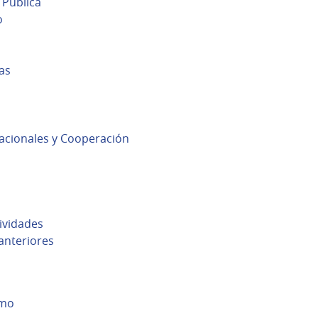
 Pública
o
as
nacionales y Cooperación
ividades
anteriores
smo