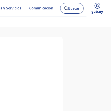
s y Servicios
Comunicación
Buscar
Abrir
Desplegar
gub.uy
buscador
menú
y
de