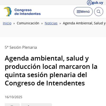
gub.uy
Congreso
Abrir
Desplegar
Menú
de Intendentes
busc
Ruta
Inicio
Comunicación
Noticias
Agenda Ambiental, Salud y
de
navegación
5° Sesión Plenaria
Agenda ambiental, salud y
producción local marcaron la
quinta sesión plenaria del
Congreso de Intendentes
16/10/2025