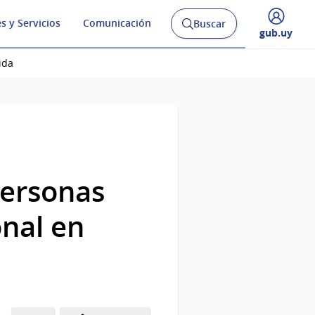
s y Servicios
Comunicación
Buscar
Abrir
Desplegar
gub.uy
buscador
menú
y
de
ida
Personas
nal en