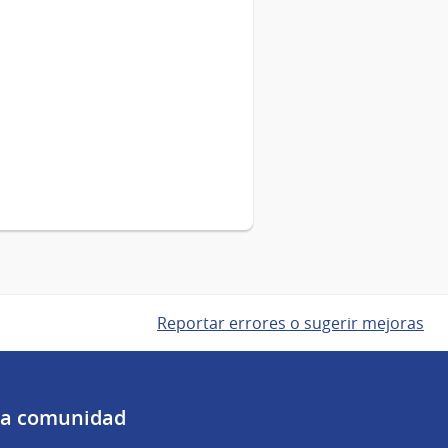
en
Florida
Reportar errores o sugerir mejoras
 la comunidad