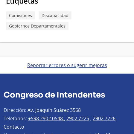
Etiquetas
Comisiones
Discapacidad
Gobiernos Departamentales
Reportar errores o sugerir mejoras
Congreso de Intendentes
Dirección:
Av. Joaquín Suárez 3568
Teléfonos:
+598 2902 0548
,
2902 7225
,
2902 7226
Contacto