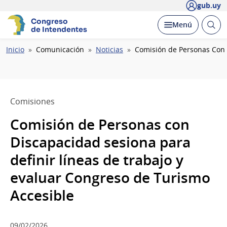
gub.uy
Congreso
Abrir
Desplegar
Menú
de Intendentes
busc
Ruta
Inicio
Comunicación
Noticias
Comisión de Personas Con 
de
navegación
Comisiones
Comisión de Personas con
Discapacidad sesiona para
definir líneas de trabajo y
evaluar Congreso de Turismo
Accesible
09/02/2026