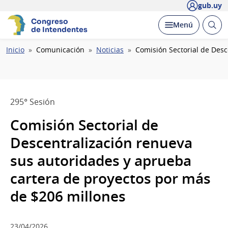
gub.uy
Congreso
Abrir
Desplegar
Menú
de Intendentes
busc
Ruta
Inicio
Comunicación
Noticias
Comisión Sectorial de Des
de
navegación
295° Sesión
Comisión Sectorial de
Descentralización renueva
sus autoridades y aprueba
cartera de proyectos por más
de $206 millones
23/04/2026