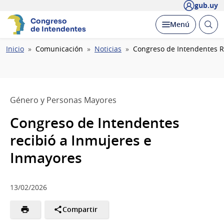
gub.uy
Congreso
Abrir
Desplegar
Menú
de Intendentes
busc
Ruta
Inicio
Comunicación
Noticias
Congreso de Intendentes R
de
navegación
Género y Personas Mayores
Congreso de Intendentes
recibió a Inmujeres e
Inmayores
13/02/2026
Compartir