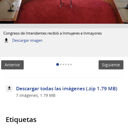
Congreso de Intendentes recibió a Inmujeres e Inmayores
:
Descargar imagen
Congreso
de
Intendentes
recibió
Anterior
Siguiente
a
Inmujeres
e
Inmayores
Descargar todas las imágenes (.zip 1.79 MB)
7 imágenes, 1.79 MB
Etiquetas